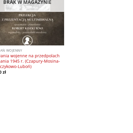
BRAK W MAGAZYNIE
AŃ WOJENNY
łania wojenne na przedpolach
ania 1945 r. (Czapury-Mosina-
czykowo-Luboń)
00
zł