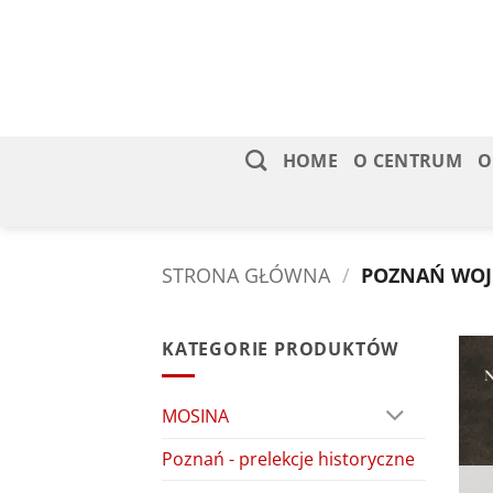
Skip
to
content
HOME
O CENTRUM
O
STRONA GŁÓWNA
/
POZNAŃ WO
KATEGORIE PRODUKTÓW
MOSINA
Poznań - prelekcje historyczne