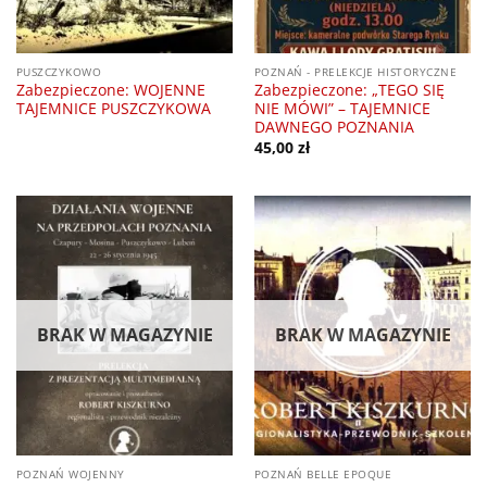
PUSZCZYKOWO
POZNAŃ - PRELEKCJE HISTORYCZNE
Zabezpieczone: WOJENNE
Zabezpieczone: „TEGO SIĘ
TAJEMNICE PUSZCZYKOWA
NIE MÓWI” – TAJEMNICE
DAWNEGO POZNANIA
45,00
zł
BRAK W MAGAZYNIE
BRAK W MAGAZYNIE
POZNAŃ WOJENNY
POZNAŃ BELLE EPOQUE