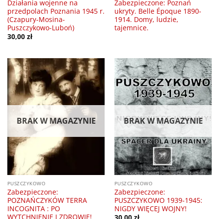
Działania wojenne na
Zabezpieczone: Poznań
przedpolach Poznania 1945 r.
ukryty. Belle Époque 1890-
(Czapury-Mosina-
1914. Domy, ludzie,
Puszczykowo-Luboń)
tajemnice.
30,00
zł
BRAK W MAGAZYNIE
BRAK W MAGAZYNIE
PUSZCZYKOWO
PUSZCZYKOWO
Zabezpieczone:
Zabezpieczone:
POZNAŃCZYKÓW TERRA
PUSZCZYKOWO 1939-1945:
INCOGNITA : PO
NIGDY WIĘCEJ WOJNY!
WYTCHNIENIE I ZDROWIE!
30,00
zł